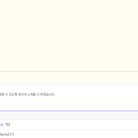
회
: 711
.php/m21/1