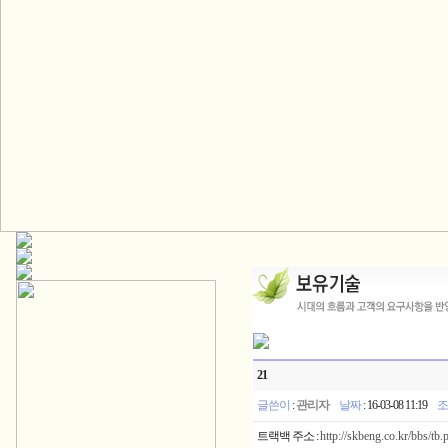
21
글쓴이
:
관리자
날짜
: 16-03-08 11:19
조
트랙백 주소 :
http://skbeng.co.kr/bbs/tb